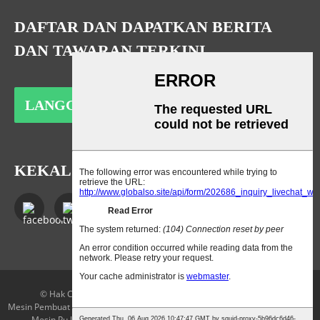
DAFTAR DAN DAPATKAN BERITA
DAN TAWARAN TERKINI
LANGGAN
KEKAL BERHUBUNG
© Hak Cipta - 2010-2023 : Hak Cipta Terpelihara.
Peta laman
Mesin Pembuat Tunggal Pu
,
Mesin Pembuat Tapak Getah
,
Mesin Tunggal Pu
,
Mesin Pu Untuk Tapak Kasut
,
Mesin Tunggal
,
Mesin Tapak Kasut
,