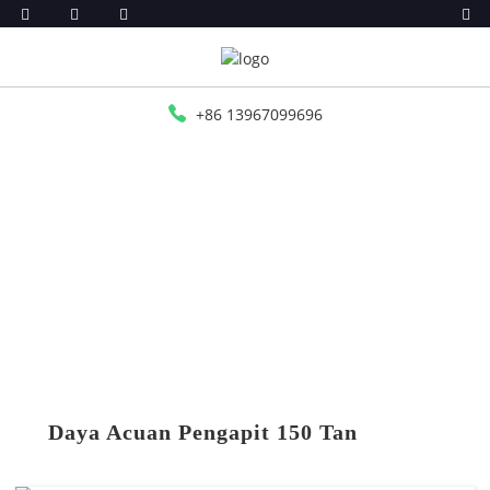
+86 13967099696
RUMAH
PRODUK
MESIN SUNTIKAN TR/TPR/TPU/PVC
DAYA ACUAN PENGAPIT 150 TAN
Daya Acuan Pengapit 150 Tan