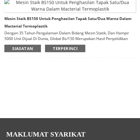
Mesin Staik BS150 Untuk Penghasilan Tapak Satu/Dua Warna Dalam
Macterial Termoplastik
Dengan 35 Tahun Pengalaman Dalam Bidang Mesin Statik, Dan Hampir
5000 Unit Dijual Di Dunia, Global Bs/150 Merupakan Hasil Penyelidikan
Berjaya Bertujuan Pada Pengeluaran Kos Dan Orientasi Pasaran. Global
SIASATAN
TERPERINCI
Bs/150 Terutamanya Termasuk Dua Jenis Extrud-Er Dan Skru-Omboh,
Untuk Penghasilan Satu Atau Dua Sol Berwarnaln Semua Jenis Bahan
Termoplastik(Tr,Tpr,Pvc,Tpu).
MAKLUMAT SYARIKAT